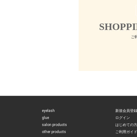
SHOPPI
ご
eyelash
新規会員登
glue
ログイン
salon products
はじめての
other products
ご利用ガイ