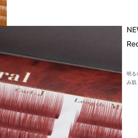
NE
Re
明る
み肌