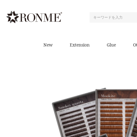
New
Extension
Glue
O