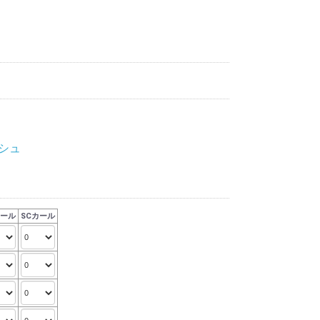
シュ
カール
SCカール