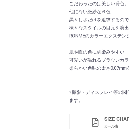
こだわったのは美しい発色。
他にない絶妙な６色
黒々しさだけを追求するので
様々なスタイルの目元を演
RONMEのカラーエクステン
肌や瞳の色に馴染みやすい
可愛いが溢れるブラウンカラ
柔らかい色味の太さ0.07m
※撮影・ディスプレイ等の関
ます。
SIZE CHA
カール表