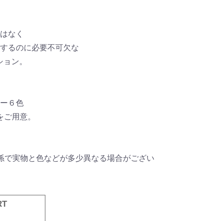
はなく
出するのに必要不可欠な
ション。
ー６色
mをご用意。
係で実物と色などが多少異なる場合がござい
RT