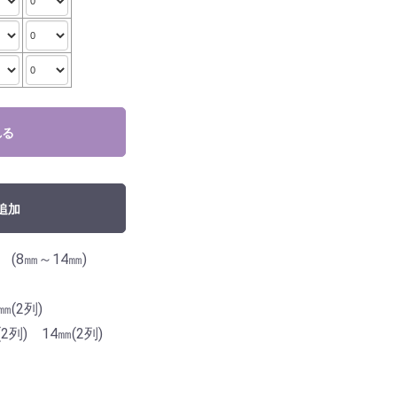
れる
追加
 (8㎜～14㎜)
㎜(2列)
(2列) 14㎜(2列)